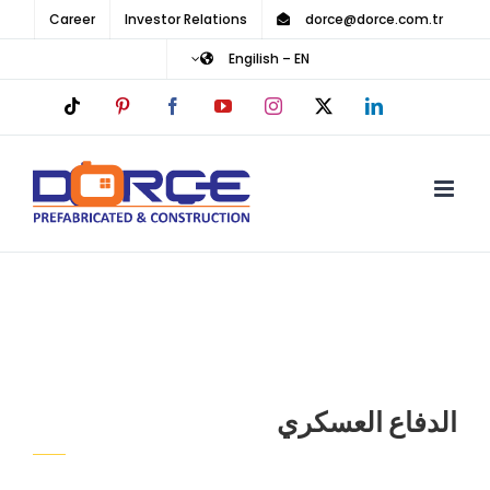
Ski
Career
Investor Relations
dorce@dorce.com.tr
t
Engilish – EN
conten
Tiktok
Pinterest
Facebook
YouTube
Instagram
LinkedIn
X
الدفاع العسكري