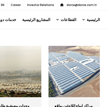
Ski
– EN
Career
Investor Relations
dorce@dorce.com.tr
t
conten
الرئيسية
القطاعات
المشاريع الرئيسية
خدمات دور
مراكز إيواء اللاجئين بواقع
وحدات معيشية طار