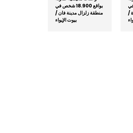
ص في
بواقع 18.900 شخص في
 /
منطقة زلزال مدينة فان /
اء
بيوت الإيواء