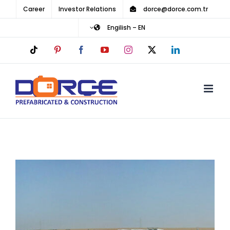
Ski
Career
Investor Relations
dorce@dorce.com.tr
t
Engilish – EN
conten
Tiktok
Pinterest
Facebook
YouTube
Instagram
LinkedIn
X