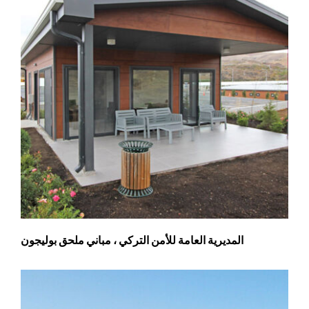
المديرية العامة للأمن التركي ، مباني ملحق بوليجون