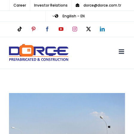
Ski
Career
Investor Relations
dorce@dorce.com.tr
t
Engilish – EN
conten
Tiktok
Pinterest
Facebook
YouTube
Instagram
LinkedIn
X