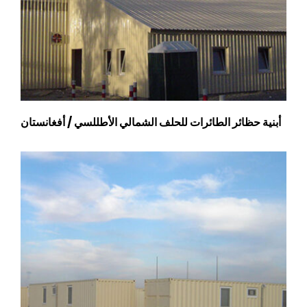
أبنية حظائر الطائرات للحلف الشمالي الأطللسي / أفغانستان