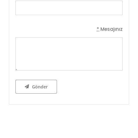
*
Mesajınız
Gönder