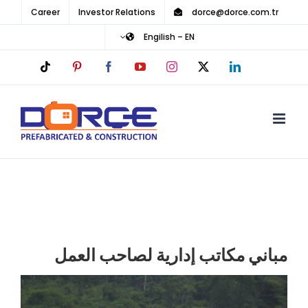
Ski
Career
Investor Relations
dorce@dorce.com.tr
t
Engilish – EN
conten
Tiktok
Pinterest
Facebook
YouTube
Instagram
LinkedIn
X
مباني مكاتب إدارية لصاحب العمل