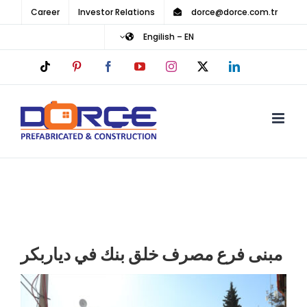
Ski
Career
Investor Relations
dorce@dorce.com.tr
t
Engilish – EN
conten
Tiktok
Pinterest
Facebook
YouTube
Instagram
LinkedIn
X
مبنى فرع مصرف خلق بنك في دياربكر