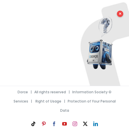
✕
Dorce
| All rights reserved |
Information Society
©
Services
|
Right of Usage
|
Protection of Your Personal
Data
Tiktok
Pinterest
Facebook
YouTube
Instagram
LinkedIn
X