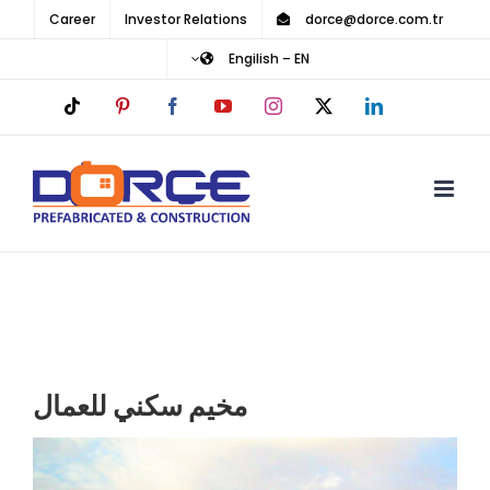
Ski
Career
Investor Relations
dorce@dorce.com.tr
t
Engilish – EN
conten
Tiktok
Pinterest
Facebook
YouTube
Instagram
LinkedIn
X
مخيم سكني للعمال