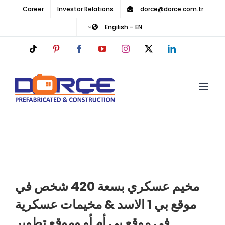
Ski
Career
Investor Relations
dorce@dorce.com.tr
t
Engilish – EN
conten
Tiktok
Pinterest
Facebook
YouTube
Instagram
LinkedIn
X
مخيم عسكري بسعة 420 شخص في
موقع بي 1 الاسد & مخيمات عسكرية
في موقع بي أم أو وموقع تطوير