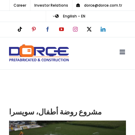
Ski
Career
Investor Relations
dorce@dorce.com.tr
t
Engilish – EN
conten
Tiktok
Pinterest
Facebook
YouTube
Instagram
LinkedIn
X
مشروع روضة أطفال، سويسرا