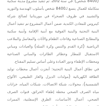
(8400 شخص): في سنة 2012، تم تنفيذ مشروع مدينة سكنية
متكاملة للعمال يتسع لـ8400 شخص بأسلوب الهندسة والتوريد
والتشييد في ظروف الصحراء في موريتانيا لصالح شركة
كينروس للمعادن الكندية. ضمن أعمال المشروع تم تنفيذ أعمال
البنية التحتية والبنية الفوقية مع أبنية الإقامة وأبنية سكنية
والمطابخ الصناعية وقاعات الطعام والأثاث والمغاسل والملاعب
الرياضية (كرة القدم والتنس وكرة السلة) والعيادات ومباني
الاستقبال للمطار وحظائر الطائرات والمباني الصناعية
ومحطات الإطفاء ودور العبادة وعلى أساس تسليم المفتاح.
في نطاق أعمال البنية التحتية؛ أنجزت أعمال محطات توليد
الطاقة الكهربائية (مولدات الديزل والغاز الطبيعي، الألواح
الشمسية)، محولات، شبكة الاتصالات، شبكات المياه، خزانات
مياه الصرف الصحي محطة إطفاء الحرائق، قنوات الصرف
الصحي، أعمال الأساسات، الطرق الإسفلتية، الممرات