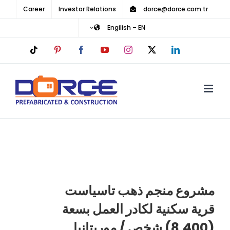
Ski
Career
Investor Relations
dorce@dorce.com.tr
t
Engilish – EN
conten
Tiktok
Pinterest
Facebook
YouTube
Instagram
LinkedIn
X
مشروع منجم ذهب تاسياست
قرية سكنية لكادر العمل بسعة
(8,400) شخص / موريتانيا