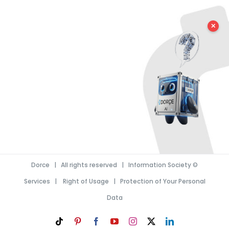
✕
Dorce
| All rights reserved |
Information Society
©
Services
|
Right of Usage
|
Protection of Your Personal
Data
Tiktok
Pinterest
Facebook
YouTube
Instagram
LinkedIn
X