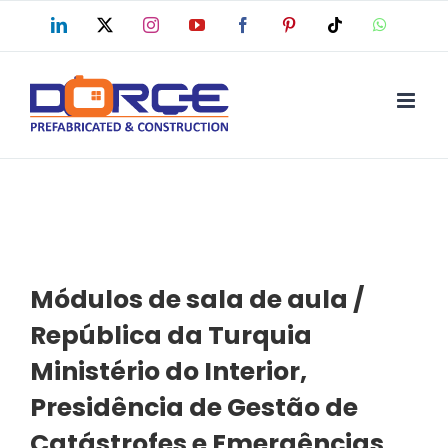
Skip
LinkedIn
X
Instagram
YouTube
Facebook
Pinterest
Tiktok
WhatsAp
to
content
Módulos de sala de aula /
República da Turquia
Ministério do Interior,
Presidência de Gestão de
Catástrofes e Emergências