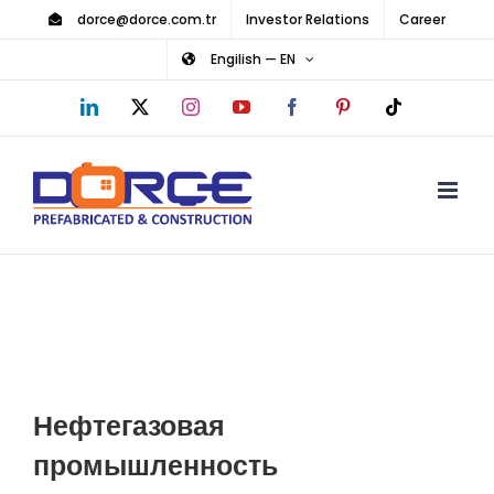
Skip
dorce@dorce.com.tr
Investor Relations
Career
to
Engilish — EN
content
LinkedIn
X
Instagram
YouTube
Facebook
Pinterest
Tiktok
Нефтегазовая
промышленность