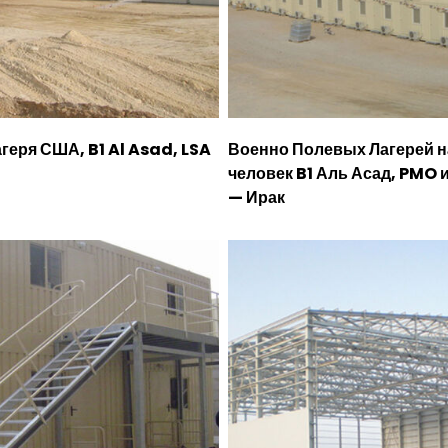
геря США, B1 Al Asad, LSA
Военно Полевых Лагерей н
человек B1 Аль Асад, PMO 
— Ирак