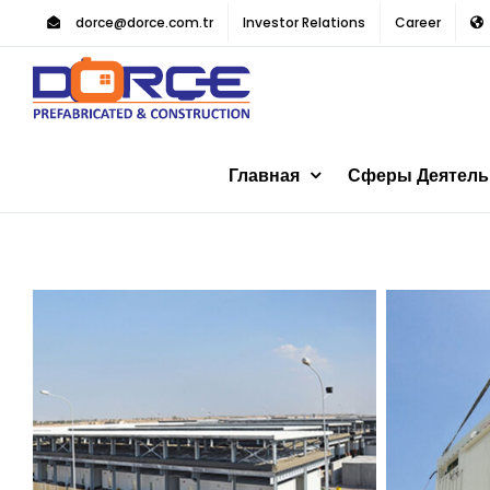
Skip
dorce@dorce.com.tr
Investor Relations
Career
to
content
Главная
Сферы Деятель