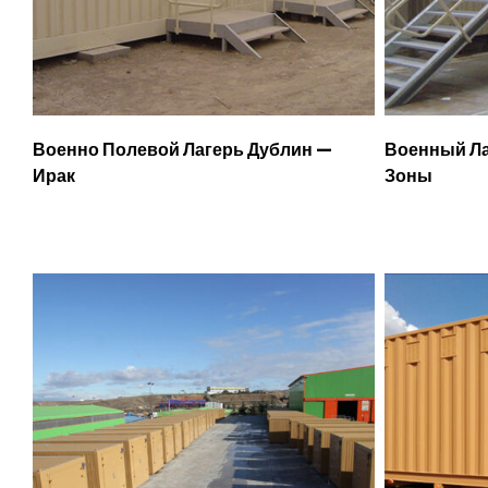
Военно Полевой Лагерь Дублин —
Военный Ла
Ирак
Зоны