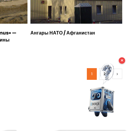
mus» —
Ангары НАТО / Афганистан
бины
✕
1
2