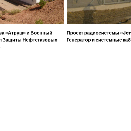
за «Атруш» и Военный
Проект радиосистемы «Je
л Защиты Нефтегазовых
Генератор и системные ка
в