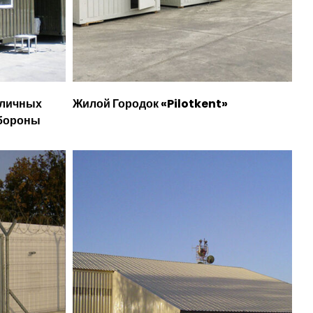
зличных
Жилой Городок «Pilotkent»
Обороны