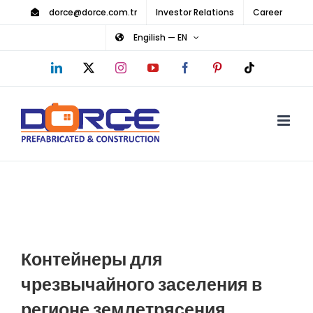
Skip
dorce@dorce.com.tr
Investor Relations
Career
to
Engilish — EN
content
LinkedIn
X
Instagram
YouTube
Facebook
Pinterest
Tiktok
Контейнеры для
чрезвычайного заселения в
регионе землетрясения