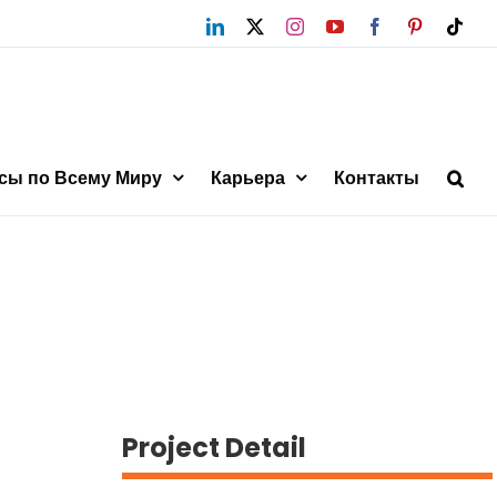
LinkedIn
X
Instagram
YouTube
Facebook
Pinterest
Tikt
сы по Всему Миру
Карьера
Контакты
Project Detail