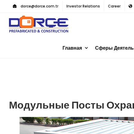
Skip
dorce@dorce.com.tr
Investor Relations
Career
to
content
Главная
Сферы Деятель
Модульные Посты Охр