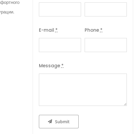
мфортного
урации.
E-mail
*
Phone
*
Message
*
Submit