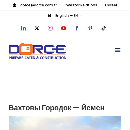
Skip
dorce@dorce.com.tr
Investor Relations
Career
to
Engilish — EN
content
LinkedIn
X
Instagram
YouTube
Facebook
Pinterest
Tiktok
Вахтовы Городок — Йемен