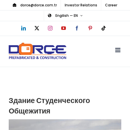
Skip
dorce@dorce.com.tr
Investor Relations
Career
to
Engilish — EN
content
LinkedIn
X
Instagram
YouTube
Facebook
Pinterest
Tiktok
Здание Студенческого
Общежития