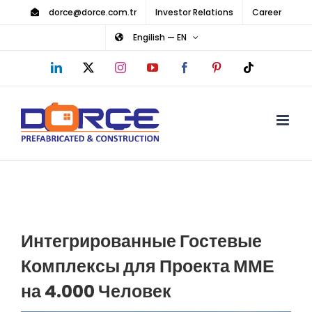
Skip
dorce@dorce.com.tr
Investor Relations
Career
to
Engilish — EN
content
LinkedIn
X
Instagram
YouTube
Facebook
Pinterest
Tiktok
Интегрированные Гостевые
Комплексы для Проекта ММЕ
на 4.000 Человек