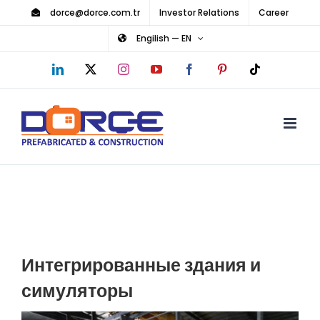
Skip
dorce@dorce.com.tr
Investor Relations
Career
to
Engilish — EN
content
LinkedIn
X
Instagram
YouTube
Facebook
Pinterest
Tiktok
Интегрированные здания и
симуляторы