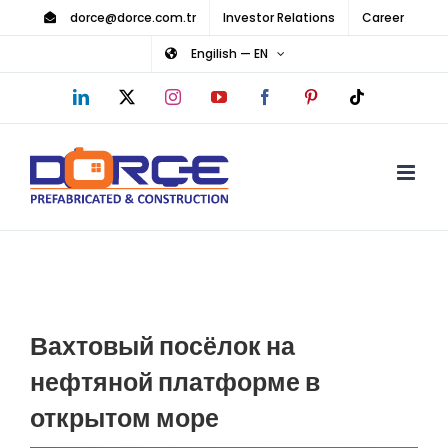
Skip
dorce@dorce.com.tr
Investor Relations
Career
to
Engilish — EN
content
LinkedIn
X
Instagram
YouTube
Facebook
Pinterest
Tiktok
Вахтовый посёлок на
нефтяной платформе в
открытом море