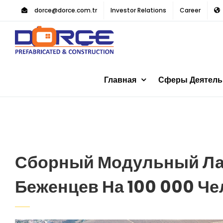
Skip
dorce@dorce.com.tr
Investor Relations
Career
to
content
Главная
Сферы Деятель
Сборный Модульный Ла
Беженцев На 100 000 Че