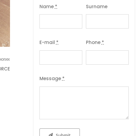
Name
*
Surname
E-mail
*
Phone
*
ногих
DORCE
Message
*
Submit