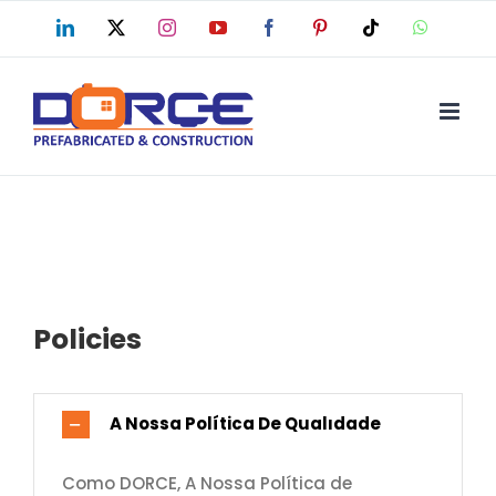
Skip
LinkedIn
X
Instagram
YouTube
Facebook
Pinterest
Tiktok
WhatsAp
to
content
Policies
A Nossa Política De Qualıdade
Como DORCE, A Nossa Política de