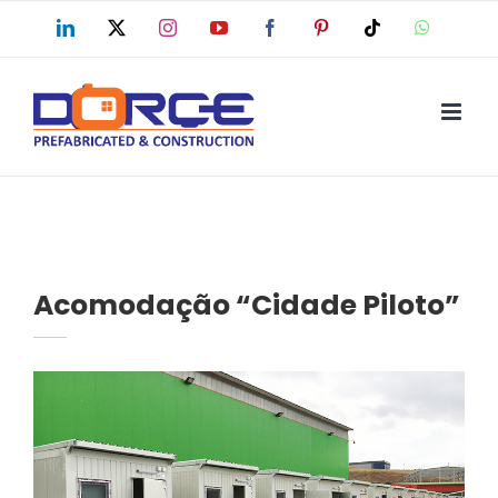
Skip
LinkedIn
X
Instagram
YouTube
Facebook
Pinterest
Tiktok
WhatsAp
to
content
Acomodação “Cidade Piloto”