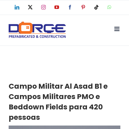
Skip
LinkedIn
X
Instagram
YouTube
Facebook
Pinterest
Tiktok
WhatsAp
to
content
Campo Militar Al Asad B1 e
Campos Militares PMO e
Beddown Fields para 420
pessoas