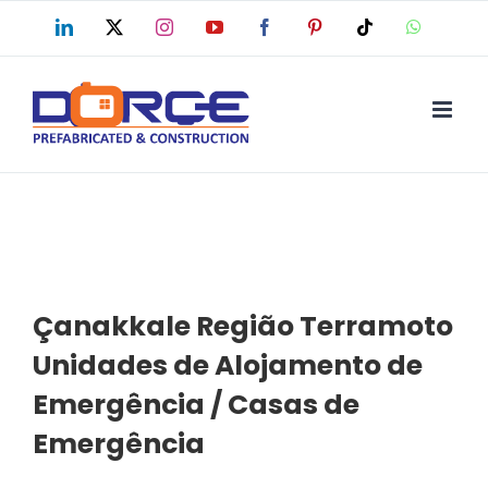
Skip
LinkedIn
X
Instagram
YouTube
Facebook
Pinterest
Tiktok
WhatsAp
to
content
Çanakkale Região Terramoto
Unidades de Alojamento de
Emergência / Casas de
Emergência