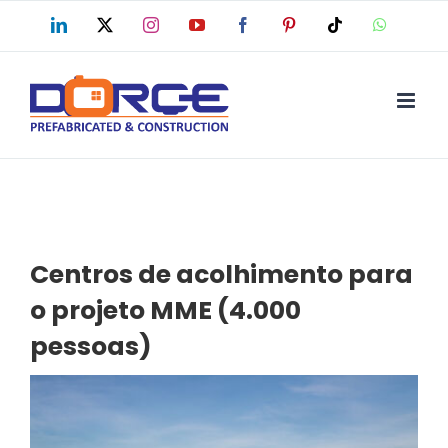
Skip
LinkedIn
X
Instagram
YouTube
Facebook
Pinterest
Tiktok
WhatsAp
to
content
Centros de acolhimento para
o projeto MME (4.000
pessoas)