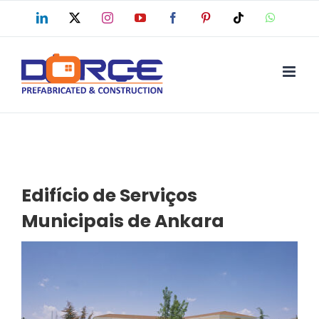
Skip
LinkedIn
X
Instagram
YouTube
Facebook
Pinterest
Tiktok
WhatsAp
to
content
Edifício de Serviços
Municipais de Ankara