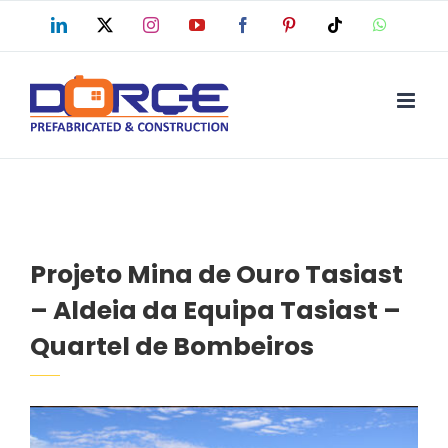
Skip
LinkedIn
X
Instagram
YouTube
Facebook
Pinterest
Tiktok
WhatsAp
to
content
Projeto Mina de Ouro Tasiast
– Aldeia da Equipa Tasiast –
Quartel de Bombeiros