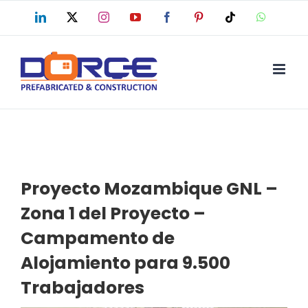
Skip
LinkedIn
X
Instagram
YouTube
Facebook
Pinterest
Tiktok
WhatsAp
to
content
Proyecto Mozambique GNL –
Zona 1 del Proyecto –
Campamento de
Alojamiento para 9.500
Trabajadores