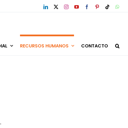
LinkedIn
X
Instagram
YouTube
Facebook
Pinterest
Tiktok
Wha
IAL
RECURSOS HUMANOS
CONTACTO
.