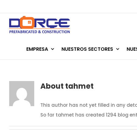
Skip
to
content
EMPRESA
NUESTROS SECTORES
NUE
About
tahmet
This author has not yet filled in any deta
So far tahmet has created 1294 blog ent