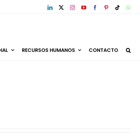
LinkedIn
X
Instagram
YouTube
Facebook
Pinterest
Tiktok
Wha
IAL
RECURSOS HUMANOS
CONTACTO