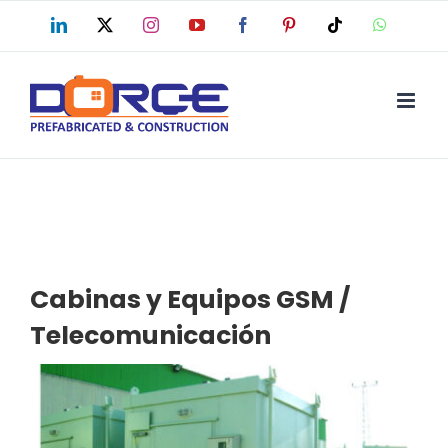
Skip
LinkedIn
X
Instagram
YouTube
Facebook
Pinterest
Tiktok
WhatsAp
to
content
Cabinas y Equipos GSM /
Telecomunicación