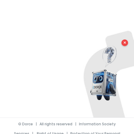
✕
©
Dorce
| All rights reserved |
Information Society
Services
|
Right of Usage
|
Protection of Your Personal