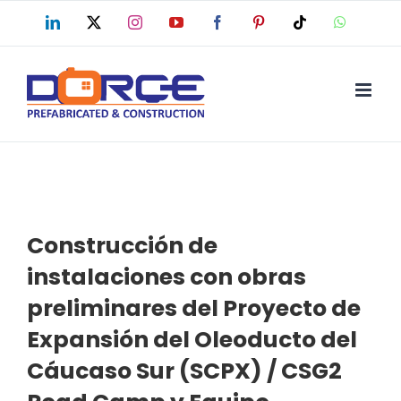
Skip
LinkedIn
X
Instagram
YouTube
Facebook
Pinterest
Tiktok
WhatsAp
to
content
Construcción de
instalaciones con obras
preliminares del Proyecto de
Expansión del Oleoducto del
Cáucaso Sur (SCPX) / CSG2