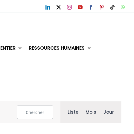
LinkedIn
X
Instagram
YouTube
Facebook
Pinterest
Tiktok
Wha
ENTIER
RESSOURCES HUMAINES
Navigation
Liste
Mois
Jour
Chercher
de
vues