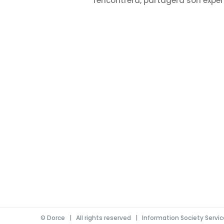
rencontrera, partagera son expér
©
Dorce
| All rights reserved |
Information Society Servi