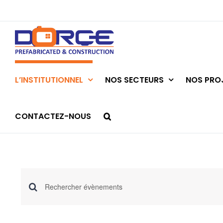
Skip
to
content
L’INSTITUTIONNEL
NOS SECTEURS
NOS PROJ
CONTACTEZ-NOUS
Recherche
Saisir
mot-
et