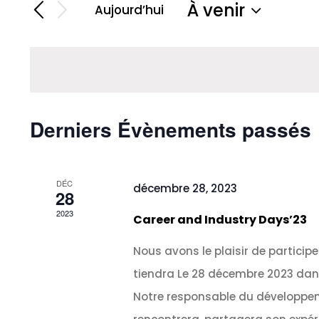
clé.
À venir
Aujourd’hui
navigation
Sélectionnez
Rechercher
une
Évènements
de
date.
par
vues
mot-
clé.
Derniers Évènements passés
Évènements
DÉC
décembre 28, 2023
28
2023
Career and Industry Days’23
Nous avons le plaisir de particip
tiendra Le 28 décembre 2023 dans 
Notre responsable du développe