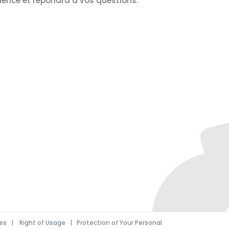
ience et répondra à vos questions.
ces
|
Right of Usage
|
Protection of Your Personal