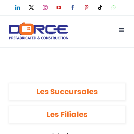
Skip
LinkedIn
X
Instagram
YouTube
Facebook
Pinterest
Tiktok
WhatsAp
to
content
Les Succursales
Les Filiales