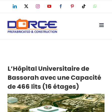
Skip
LinkedIn
X
Instagram
YouTube
Facebook
Pinterest
Tiktok
WhatsAp
to
content
L’Hôpital Universitaire de
Bassorah avec une Capacité
de 466 lits (16 étages)