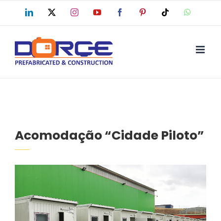
Skip
LinkedIn
X
Instagram
YouTube
Facebook
Pinterest
Tiktok
WhatsAp
to
content
Acomodação “Cidade Piloto”