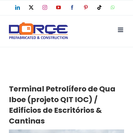
Skip
LinkedIn
X
Instagram
YouTube
Facebook
Pinterest
Tiktok
WhatsAp
to
content
Terminal Petrolífero de Qua
Iboe (projeto QIT IOC) /
Edifícios de Escritórios &
Cantinas