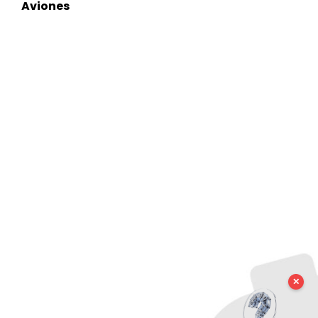
Aviones
✕