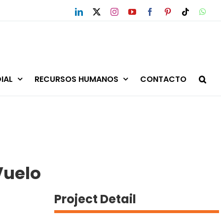
LinkedIn
X
Instagram
YouTube
Facebook
Pinterest
Tiktok
Wha
IAL
RECURSOS HUMANOS
CONTACTO
Vuelo
Project Detail