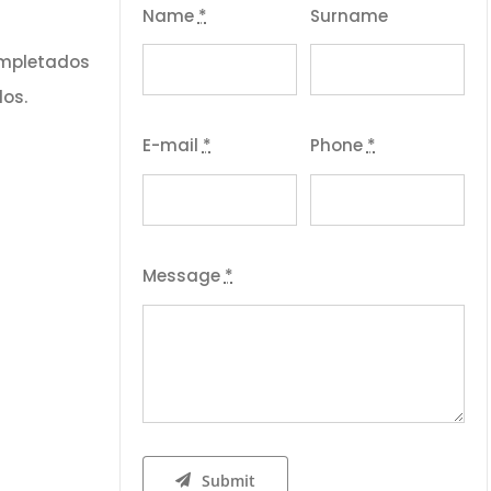
Name
*
Surname
completados
dos.
E-mail
*
Phone
*
Message
*
Submit