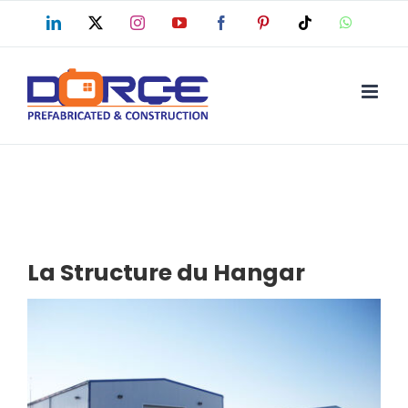
Skip
LinkedIn
X
Instagram
YouTube
Facebook
Pinterest
Tiktok
WhatsAp
to
content
La Structure du Hangar