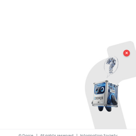
✕
©
Dorce
| All rights reserved |
Information Society