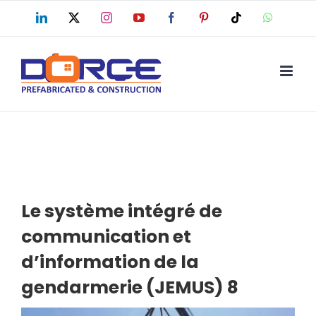
Skip
LinkedIn
X
Instagram
YouTube
Facebook
Pinterest
Tiktok
WhatsAp
to
content
Le système intégré de
communication et
d’information de la
gendarmerie (JEMUS) 8