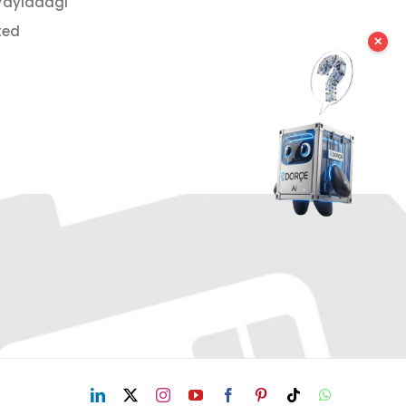
 Yayladagi
ted
✕
LinkedIn
X
Instagram
YouTube
Facebook
Pinterest
Tiktok
WhatsApp