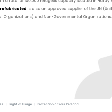
th a total of 100,000 refugees capacity located in Hatay
Prefabricated
is also an approved supplier of the UN (Uni
l Organizations) and Non-Governmental Organizations.
ces
|
Right of Usage
|
Protection of Your Personal