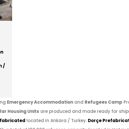
en
 /
ing
Emergency Accommodation
and
Refugees Camp
Pr
ar Housing Units
are produced and made ready for shi
efabricated
located in Ankara / Turkey.
Dorçe Prefabrica