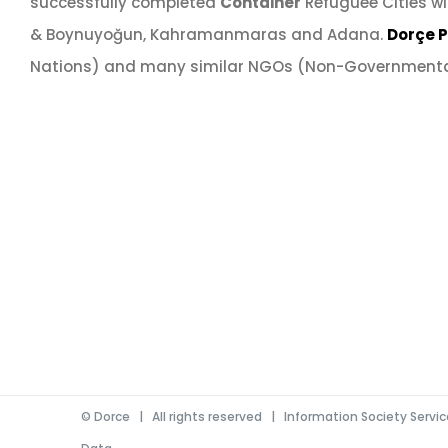
successfully completed
Container
Refuguee Cities wi
& Boynuyoğun, Kahramanmaras and Adana.
Dorçe 
Nations) and many similar NGOs (Non-Governmenta
©
Dorce
| All rights reserved |
Information Society Servi