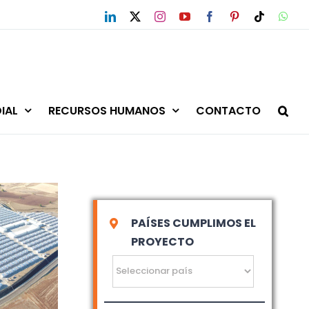
LinkedIn
X
Instagram
YouTube
Facebook
Pinterest
Tiktok
Wha
IAL
RECURSOS HUMANOS
CONTACTO
PAÍSES CUMPLIMOS EL
PROYECTO